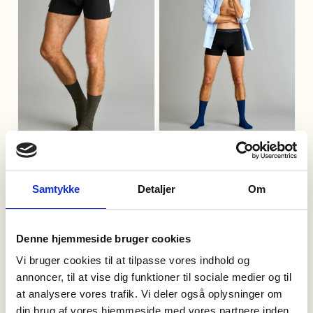
24.11.2025
180 liter vand per par sammenlignet med konventionel
produktion.
Alle anmeldelser
Med denne lækre 2-pak får du to par tights, i en ensfarvet sort
og en stribet i hvid og sort, tro mod Mads Nørgaards striber.
Inkontinens underbukser,
Inkontinens underbukser, 30ml
"Dropstop" | Bambusviskose |
| Bambusviskose | Sort
Samtykke
Detaljer
Om
Sort
S
M
L
XL
3XL
XXL
S
M
L
XL
3XL
XXL
143,20 DKK
179,00 DKK
199,20 DKK
249,00 DKK
Denne hjemmeside bruger cookies
Vi bruger cookies til at tilpasse vores indhold og
20%
20%
annoncer, til at vise dig funktioner til sociale medier og til
at analysere vores trafik. Vi deler også oplysninger om
din brug af vores hjemmeside med vores partnere inden