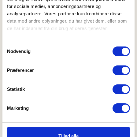
for sociale medier, annonceringspartnere og
analysepartnere. Vores partnere kan kombinere disse
data med andre oplysninger, du har givet dem, eller som
de har indsamlet fra din brug af deres tjenester.
Samtykkevalg
Nødvendig
Boxershorts 2-pak |
Tights | 2-pak | Økologisk
Præferencer
Bambusviscose | Lys blå
bambusviskose | Hvid
XS
S
M
L
XL
2XL
3XL
S
M
L
XL
2XL
3XL
320,00 DKK
400,00 DKK
240,00 DKK
300,00 DKK
Statistik
20%
20%
Marketing
Tillad alle