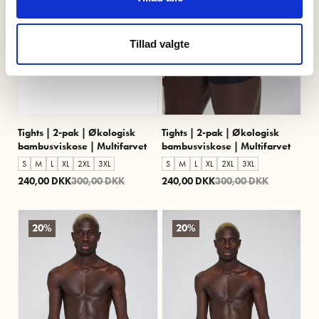
Tillad valgte
Tights | 2-pak | Økologisk
Tights | 2-pak | Økologisk
bambusviskose | Multifarvet
bambusviskose | Multifarvet
S
M
L
XL
2XL
3XL
S
M
L
XL
2XL
3XL
240,00 DKK
300,00 DKK
240,00 DKK
300,00 DKK
20%
20%