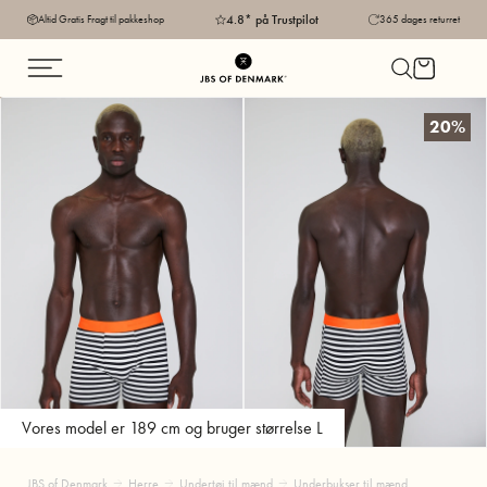
4.8* på Trustpilot
Altid Gratis Fragt til pakkeshop
365 dages returret
20%
Vores model er 189 cm og bruger størrelse L
JBS of Denmark
Herre
Undertøj til mænd
Underbukser til mænd