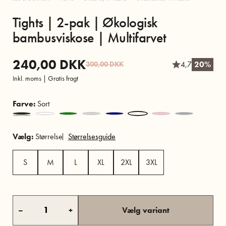
Tights | 2-pak | Økologisk
bambusviskose | Multifarvet
240,00
DKK
4,7
20%
300,00
DKK
Inkl. moms | Gratis fragt
Farve:
Sort
Vælg:
Størrelse
Størrelsesguide
S
M
L
XL
2XL
3XL
–
+
Vælg variant