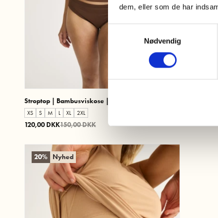
dem, eller som de har indsaml
Samtykkevalg
Nødvendig
Stroptop | Bambusviskose | Brun
XS
S
M
L
XL
2XL
120,00 DKK
150,00 DKK
20%
Nyhed