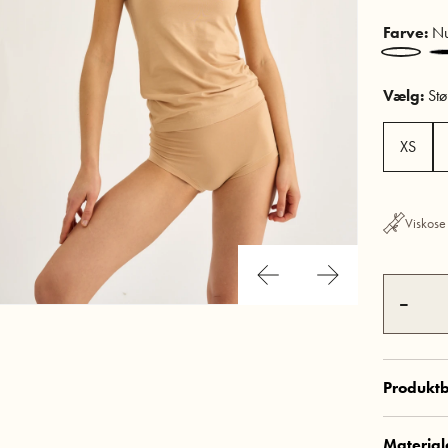
Farve:
Nu
Vælg:
Stø
XS
Viskose
–
Produktb
MPN:
8-1
Materiale