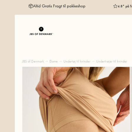
Altid Gratis Fragt til pakkeshop
4.8* på Tr
JBS of Denmark
Dame
Undertøj til kvinder
Undertrøjer til kvinder