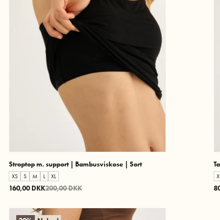
Stroptop m. support | Bambusviskose | Sort
Ta
XS
S
M
L
XL
X
160,00 DKK
200,00 DKK
8