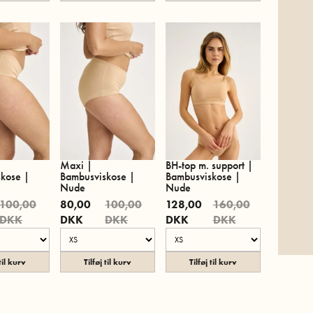
Maxi |
BH-top m. support |
kose |
Bambusviskose |
Bambusviskose |
Nude
Nude
100,00
80,00
100,00
128,00
160,00
DKK
DKK
DKK
DKK
DKK
 til kurv
Tilføj til kurv
Tilføj til kurv