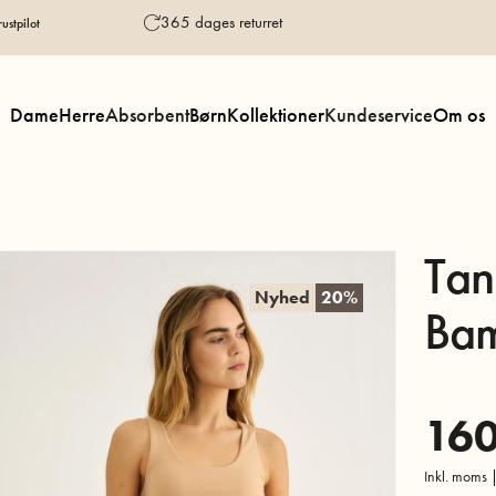
365 dages returret
ustpilot
Dame
Herre
Absorbent
Børn
Kollektioner
Kundeservice
Om os
Tan
Nyhed
20%
Bam
160
Inkl. moms |