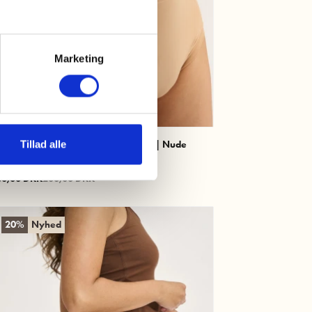
Marketing
Tillad alle
troptop m. support | Bambusviskose | Nude
M
L
XL
60,00 DKK
200,00 DKK
20%
Nyhed