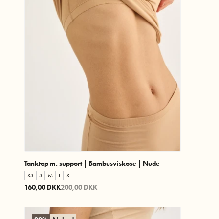
Tanktop m. support | Bambusviskose | Nude
XS
S
M
L
XL
160,00 DKK
200,00 DKK