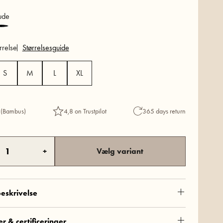
de
rrelse
Størrelsesguide
S
M
L
XL
 (Bambus)
4,8 on Trustpilot
365 days return
+
Vælg variant
eskrivelse
1200-1-81
r & certificeringer