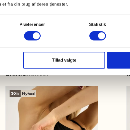
et fra din brug af deres tjenester.
Præferencer
Statistik
Tillad valgte
Tanktop | Bambusviskose | Brun
S
XS
S
M
L
XL
2XL
S
120,00 DKK
150,00 DKK
1
20%
Nyhed