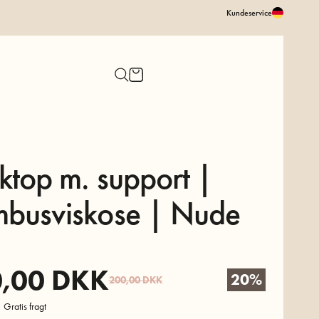
Kundeservice
ktop m. support |
busviskose | Nude
,00
DKK
20%
200,00
DKK
 Gratis fragt