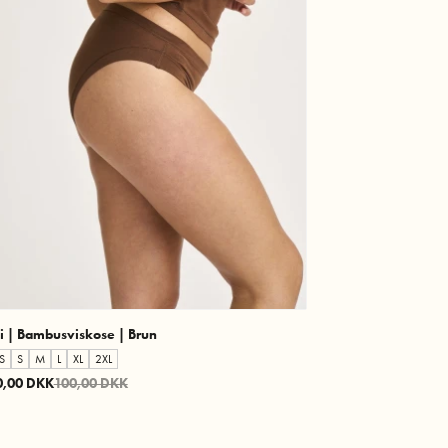
i | Bambusviskose | Brun
S
S
M
L
XL
2XL
0,00 DKK
100,00 DKK