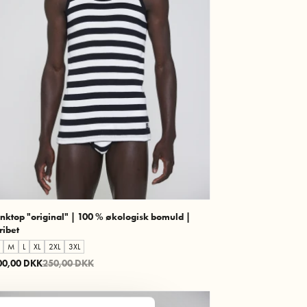
FSC®-certificeret skov fældes der ikke flere
træer, end skoven selv kan nå at reproducere og
dyr og planteliv beskyttes.
nktop "original" | 100 % økologisk bomuld |
ribet
M
L
XL
2XL
3XL
00,00 DKK
250,00 DKK