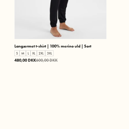
Langærmet t-shirt | 100% merino uld | Sort
S
M
L
XL
2XL
3XL
480,00 DKK
600,00 DKK