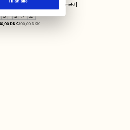
Tillad alle
shirt "original" | 100 % økologisk bomuld |
ribet
M
L
XL
2XL
3XL
40,00 DKK
300,00 DKK