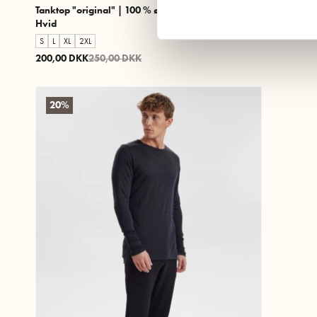
Tanktop "original" | 100 % økologisk bomuld |
Hvid
S
L
XL
2XL
200,00 DKK
250,00 DKK
20%