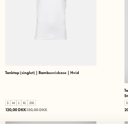
Tanktop (singlet) | Bambusviskose | Hvid
Ta
St
S
M
L
XL
2XL
S
120,00 DKK
150,00 DKK
2