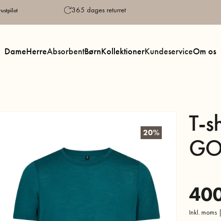
365 dages returret
ustpilot
Dame
Herre
Absorbent
Børn
Kollektioner
Kundeservice
Om os
T-s
20%
GOT
40
Inkl. moms |