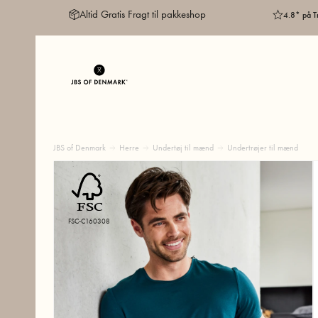
Altid Gratis Fragt til pakkeshop
4.8* på Tr
JBS of Denmark
Herre
Undertøj til mænd
Undertrøjer til mænd
FSC-C160308