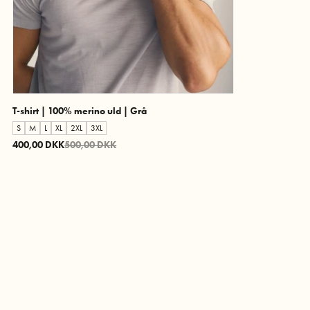
T-shirt | 100% merino uld | Grå
S
M
L
XL
2XL
3XL
400,00 DKK
500,00 DKK