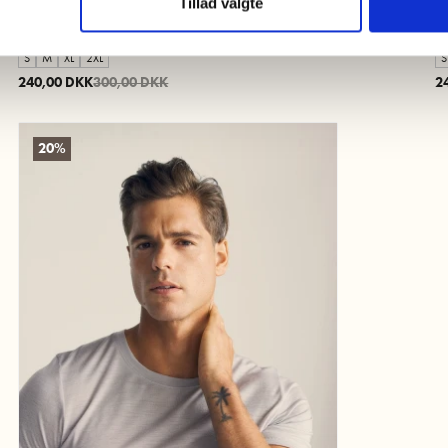
Tillad valgte
T-shirt "original" | 100 % økologisk bomuld | Hvid
T-
St
S
M
XL
2XL
S
240,00 DKK
300,00 DKK
2
20%