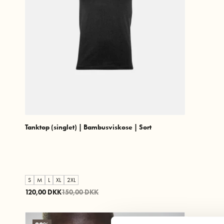
Tanktop (singlet) | Bambusviskose | Sort
S
M
L
XL
2XL
120,00 DKK
150,00 DKK