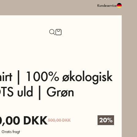
Kundeservice
hirt | 100% økologisk
S uld | Grøn
0,00
DKK
20%
500,00
DKK
 Gratis fragt