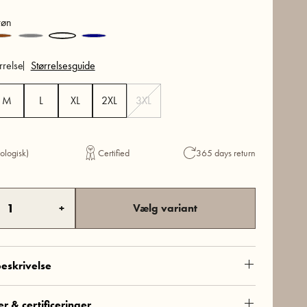
øn
rrelse
Størrelsesguide
M
L
XL
2XL
3XL
ologisk)
Certified
365 days return
+
Vælg variant
eskrivelse
150-2-59
r & certificeringer